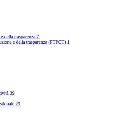
 e della trasparenza
7
rruzione e della trasparenza (PTPCT)
1
tività
39
stionale
29