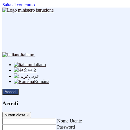
Salta al contenuto
Italiano
Italiano
中文
عربى
Română
Accedi
Accedi
button close
×
Nome Utente
Password