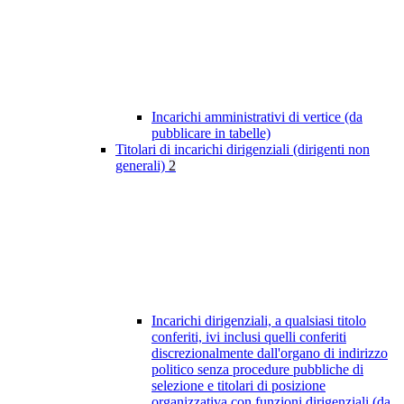
Incarichi amministrativi di vertice (da
pubblicare in tabelle)
Titolari di incarichi dirigenziali (dirigenti non
generali)
2
Incarichi dirigenziali, a qualsiasi titolo
conferiti, ivi inclusi quelli conferiti
discrezionalmente dall'organo di indirizzo
politico senza procedure pubbliche di
selezione e titolari di posizione
organizzativa con funzioni dirigenziali (da