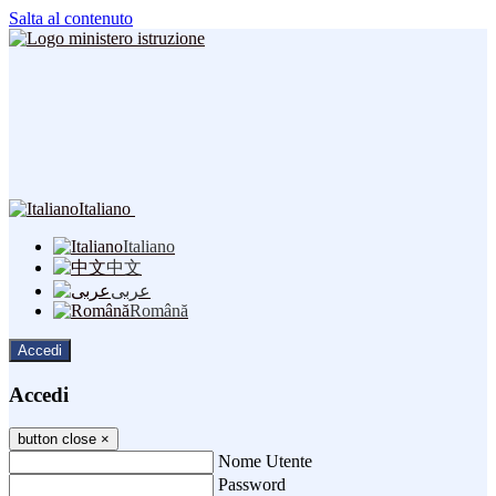
Salta al contenuto
Italiano
Italiano
中文
عربى
Română
Accedi
Accedi
button close
×
Nome Utente
Password