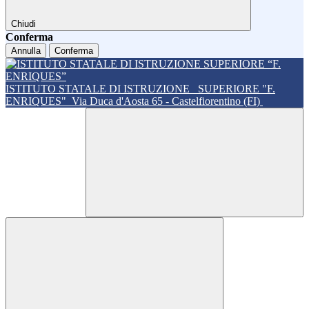
Chiudi
Conferma
Annulla
Conferma
ISTITUTO STATALE DI ISTRUZIONE
SUPERIORE "F.
ENRIQUES"
Via Duca d'Aosta 65 - Castelfiorentino (FI)