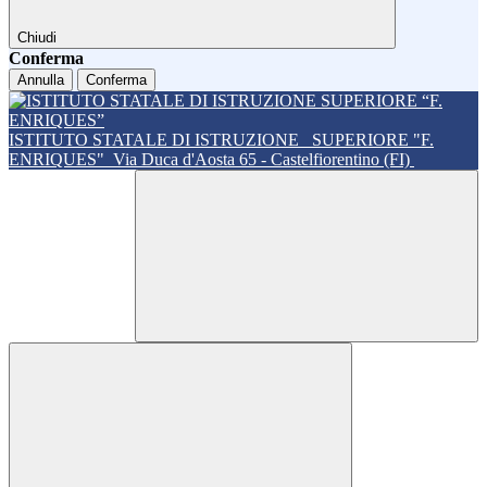
Chiudi
Conferma
Annulla
Conferma
ISTITUTO STATALE DI ISTRUZIONE
SUPERIORE "F.
ENRIQUES"
Via Duca d'Aosta 65 - Castelfiorentino (FI)