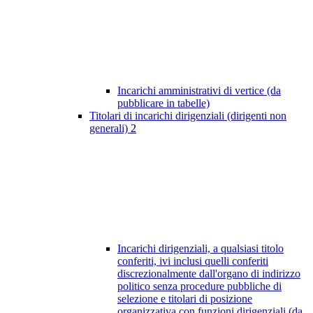
Incarichi amministrativi di vertice (da
pubblicare in tabelle)
Titolari di incarichi dirigenziali (dirigenti non
generali)
2
Incarichi dirigenziali, a qualsiasi titolo
conferiti, ivi inclusi quelli conferiti
discrezionalmente dall'organo di indirizzo
politico senza procedure pubbliche di
selezione e titolari di posizione
organizzativa con funzioni dirigenziali (da