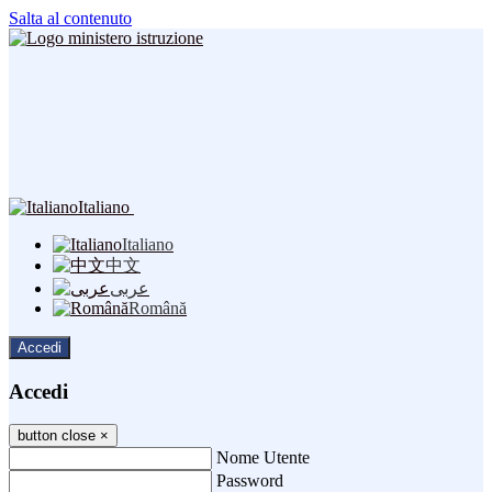
Salta al contenuto
Italiano
Italiano
中文
عربى
Română
Accedi
Accedi
button close
×
Nome Utente
Password