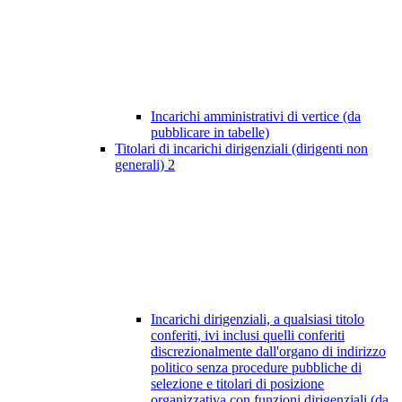
Incarichi amministrativi di vertice (da
pubblicare in tabelle)
Titolari di incarichi dirigenziali (dirigenti non
generali)
2
Incarichi dirigenziali, a qualsiasi titolo
conferiti, ivi inclusi quelli conferiti
discrezionalmente dall'organo di indirizzo
politico senza procedure pubbliche di
selezione e titolari di posizione
organizzativa con funzioni dirigenziali (da