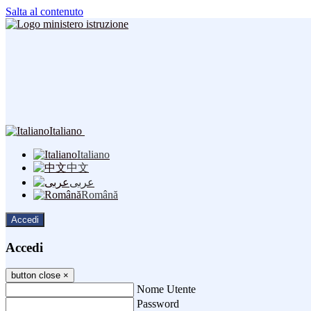
Salta al contenuto
Italiano
Italiano
中文
عربى
Română
Accedi
Accedi
button close
×
Nome Utente
Password