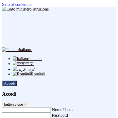
Salta al contenuto
Italiano
Italiano
中文
عربى
Română
Accedi
Accedi
button close
×
Nome Utente
Password