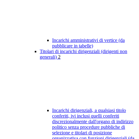
Incarichi amministrativi di vertice (da
pubblicare in tabelle)
Titolari di incarichi dirigenziali (dirigenti non
generali)
2
Incarichi dirigenziali, a qualsiasi titolo
conferiti, ivi inclusi quelli conferiti
discrezionalmente dall'organo di indirizzo
politico senza procedure pubbliche di
selezione e titolari di posizione
organizzativa con funzioni dirigenziali (da