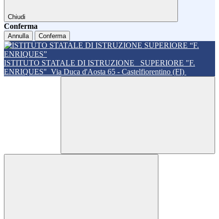
Chiudi
Conferma
Annulla
Conferma
ISTITUTO STATALE DI ISTRUZIONE
SUPERIORE "F.
ENRIQUES"
Via Duca d'Aosta 65 - Castelfiorentino (FI)