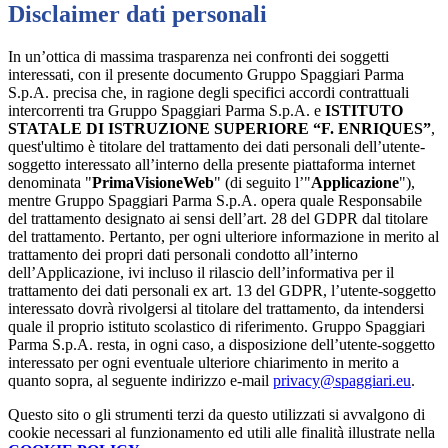
Disclaimer dati personali
In un’ottica di massima trasparenza nei confronti dei soggetti
interessati, con il presente documento Gruppo Spaggiari Parma
S.p.A. precisa che, in ragione degli specifici accordi contrattuali
intercorrenti tra Gruppo Spaggiari Parma S.p.A. e
ISTITUTO
STATALE DI ISTRUZIONE SUPERIORE “F. ENRIQUES”
,
quest'ultimo è titolare del trattamento dei dati personali dell’utente-
soggetto interessato all’interno della presente piattaforma internet
denominata "
PrimaVisioneWeb
" (di seguito l’"
Applicazione
"),
mentre Gruppo Spaggiari Parma S.p.A. opera quale Responsabile
del trattamento designato ai sensi dell’art. 28 del GDPR dal titolare
del trattamento. Pertanto, per ogni ulteriore informazione in merito al
trattamento dei propri dati personali condotto all’interno
dell’Applicazione, ivi incluso il rilascio dell’informativa per il
trattamento dei dati personali ex art. 13 del GDPR, l’utente-soggetto
interessato dovrà rivolgersi al titolare del trattamento, da intendersi
quale il proprio istituto scolastico di riferimento. Gruppo Spaggiari
Parma S.p.A. resta, in ogni caso, a disposizione dell’utente-soggetto
interessato per ogni eventuale ulteriore chiarimento in merito a
quanto sopra, al seguente indirizzo e-mail
privacy@spaggiari.eu
.
Questo sito o gli strumenti terzi da questo utilizzati si avvalgono di
cookie necessari al funzionamento ed utili alle finalità illustrate nella