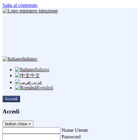
Salta al contenuto
Italiano
Italiano
中文
عربى
Română
Accedi
Accedi
button close
×
Nome Utente
Password