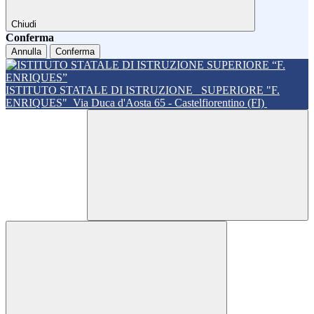
Chiudi
Conferma
Annulla
Conferma
ISTITUTO STATALE DI ISTRUZIONE
SUPERIORE "F.
ENRIQUES"
Via Duca d'Aosta 65 - Castelfiorentino (FI)