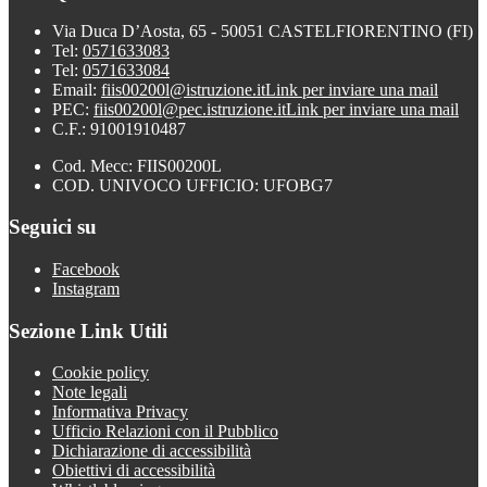
Via Duca D’Aosta, 65 - 50051 CASTELFIORENTINO (FI)
Tel:
0571633083
Tel:
0571633084
Email:
fiis00200l@istruzione.it
Link per inviare una mail
PEC:
fiis00200l@pec.istruzione.it
Link per inviare una mail
C.F.: 91001910487
Cod. Mecc: FIIS00200L
COD. UNIVOCO UFFICIO: UFOBG7
Seguici su
Facebook
Instagram
Sezione Link Utili
Cookie policy
Note legali
Informativa Privacy
Ufficio Relazioni con il Pubblico
Dichiarazione di accessibilità
Obiettivi di accessibilità