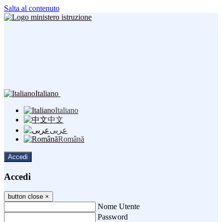
Salta al contenuto
Italiano
Italiano
中文
عربى
Română
Accedi
Accedi
button close
×
Nome Utente
Password