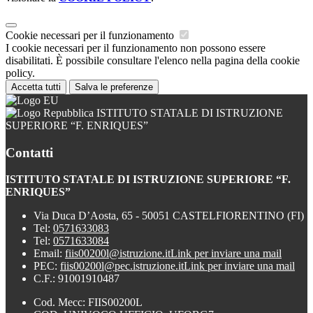
Cookie necessari per il funzionamento
I cookie necessari per il funzionamento non possono essere
disabilitati. È possibile consultare l'elenco nella pagina della cookie
policy.
Accetta tutti
Salva le preferenze
ISTITUTO STATALE DI ISTRUZIONE
SUPERIORE “F. ENRIQUES”
Contatti
ISTITUTO STATALE DI ISTRUZIONE SUPERIORE “F.
ENRIQUES”
Via Duca D’Aosta, 65 - 50051 CASTELFIORENTINO (FI)
Tel:
0571633083
Tel:
0571633084
Email:
fiis00200l@istruzione.it
Link per inviare una mail
PEC:
fiis00200l@pec.istruzione.it
Link per inviare una mail
C.F.: 91001910487
Cod. Mecc: FIIS00200L