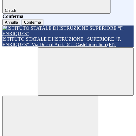
Chiudi
Conferma
Annulla
Conferma
ISTITUTO STATALE DI ISTRUZIONE
SUPERIORE "F.
ENRIQUES"
Via Duca d'Aosta 65 - Castelfiorentino (FI)