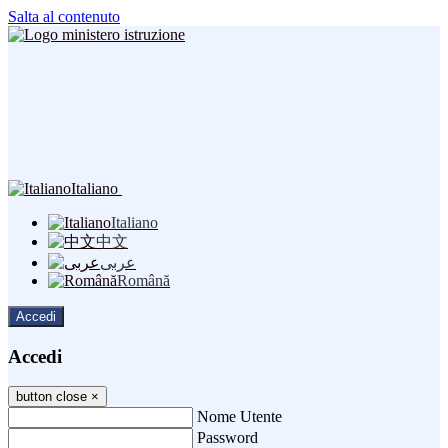
Salta al contenuto
Italiano
Italiano
中文
عربى
Română
Accedi
Accedi
button close
×
Nome Utente
Password