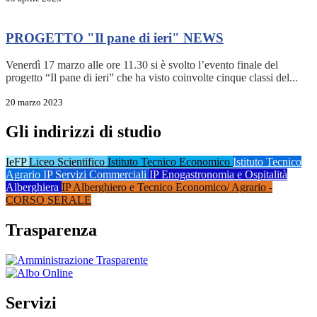
PROGETTO "Il pane di ieri"
NEWS
Venerdì 17 marzo alle ore 11.30 si è svolto l’evento finale del
progetto “Il pane di ieri” che ha visto coinvolte cinque classi del...
20 marzo 2023
Gli indirizzi di studio
IeFP
Liceo Scientifico
Istituto Tecnico Economico
Istituto Tecnico
Agrario
IP Servizi Commerciali
IP Enogastronomia e Ospitalità
Alberghiera
IP Alberghiero e Tecnico Economico/ Agrario -
CORSO SERALE
Trasparenza
Servizi