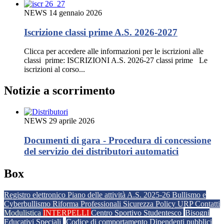
NEWS
14 gennaio 2026
Iscrizione classi prime A.S. 2026-2027
Clicca per accedere alle informazioni per le iscrizioni alle
classi prime: ISCRIZIONI A.S. 2026-27 classi prime Le
iscrizioni al corso...
Notizie a scorrimento
NEWS
29 aprile 2026
Documenti di gara - Procedura di concessione
del servizio dei distributori automatici
Box
Registro elettronico
Piano delle attività A.S. 2025-26
Bullismo e
Cyberbullismo
Riforma Professionali
Sicurezza
Policy
URP
Contatti
Modulistica
INTERPELLI
Centro Sportivo Studentesco
Bisogni
Educativi Speciali
Codice di comportamento Dipendenti pubblici