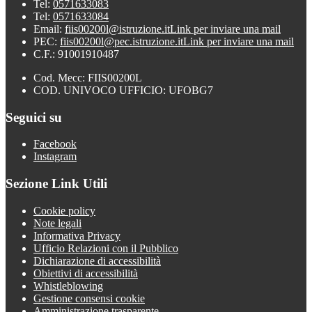
Tel:
0571633083
Tel:
0571633084
Email:
fiis00200l@istruzione.it
Link per inviare una mail
PEC:
fiis00200l@pec.istruzione.it
Link per inviare una mail
C.F.: 91001910487
Cod. Mecc: FIIS00200L
COD. UNIVOCO UFFICIO: UFOBG7
Seguici su
Facebook
Instagram
Sezione Link Utili
Cookie policy
Note legali
Informativa Privacy
Ufficio Relazioni con il Pubblico
Dichiarazione di accessibilità
Obiettivi di accessibilità
Whistleblowing
Gestione consensi cookie
Amministrazione trasparente