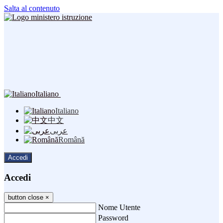
Salta al contenuto
Italiano
Italiano
中文
عربى
Română
Accedi
Accedi
button close
×
Nome Utente
Password