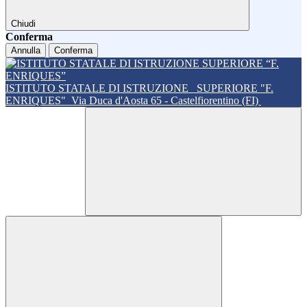
Chiudi
Conferma
Annulla
Conferma
ISTITUTO STATALE DI ISTRUZIONE
SUPERIORE "F.
ENRIQUES"
Via Duca d'Aosta 65 - Castelfiorentino (FI)