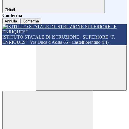
Chiudi
Conferma
Annulla
Conferma
ISTITUTO STATALE DI ISTRUZIONE
SUPERIORE "F.
ENRIQUES"
Via Duca d'Aosta 65 - Castelfiorentino (FI)