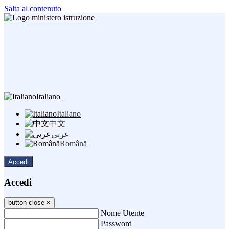
Salta al contenuto
Italiano
Italiano
中文
عربى
Română
Accedi
Accedi
button close
×
Nome Utente
Password