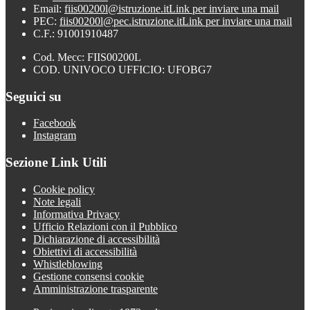
Email:
fiis00200l@istruzione.it
Link per inviare una mail
PEC:
fiis00200l@pec.istruzione.it
Link per inviare una mail
C.F.: 91001910487
Cod. Mecc: FIIS00200L
COD. UNIVOCO UFFICIO: UFOBG7
Seguici su
Facebook
Instagram
Sezione Link Utili
Cookie policy
Note legali
Informativa Privacy
Ufficio Relazioni con il Pubblico
Dichiarazione di accessibilità
Obiettivi di accessibilità
Whistleblowing
Gestione consensi cookie
Amministrazione trasparente