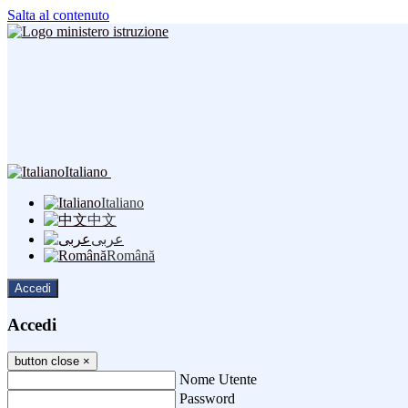
Salta al contenuto
Italiano
Italiano
中文
عربى
Română
Accedi
Accedi
button close
×
Nome Utente
Password