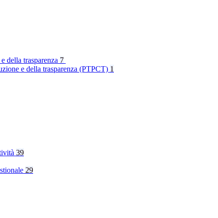
 e della trasparenza
7
rruzione e della trasparenza (PTPCT)
1
tività
39
stionale
29