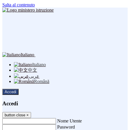
Salta al contenuto
Italiano
Italiano
中文
عربى
Română
Accedi
Accedi
button close
×
Nome Utente
Password