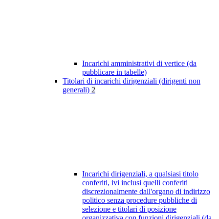
Incarichi amministrativi di vertice (da
pubblicare in tabelle)
Titolari di incarichi dirigenziali (dirigenti non
generali)
2
Incarichi dirigenziali, a qualsiasi titolo
conferiti, ivi inclusi quelli conferiti
discrezionalmente dall'organo di indirizzo
politico senza procedure pubbliche di
selezione e titolari di posizione
organizzativa con funzioni dirigenziali (da