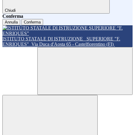
Chiudi
Conferma
Annulla
Conferma
ISTITUTO STATALE DI ISTRUZIONE
SUPERIORE "F.
ENRIQUES"
Via Duca d'Aosta 65 - Castelfiorentino (FI)