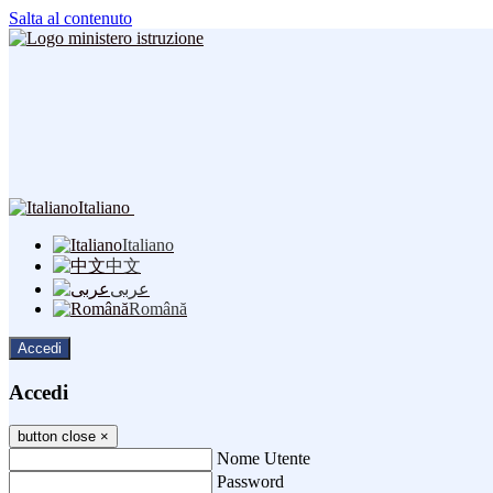
Salta al contenuto
Italiano
Italiano
中文
عربى
Română
Accedi
Accedi
button close
×
Nome Utente
Password