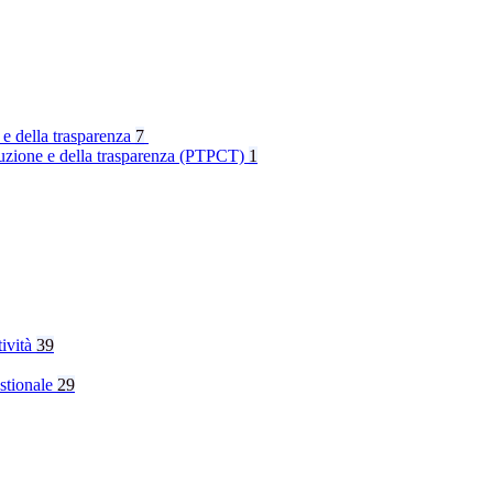
 e della trasparenza
7
rruzione e della trasparenza (PTPCT)
1
tività
39
stionale
29