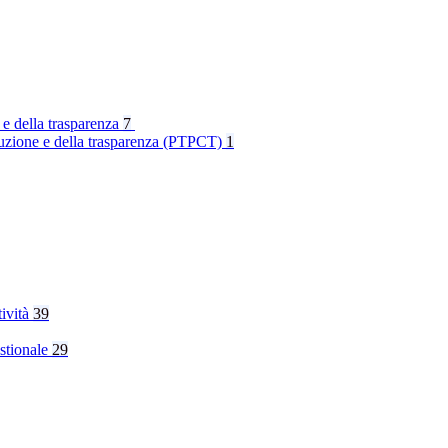
 e della trasparenza
7
rruzione e della trasparenza (PTPCT)
1
tività
39
stionale
29