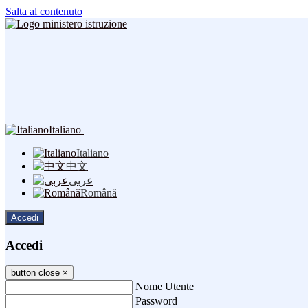
Salta al contenuto
Italiano
Italiano
中文
عربى
Română
Accedi
Accedi
button close
×
Nome Utente
Password