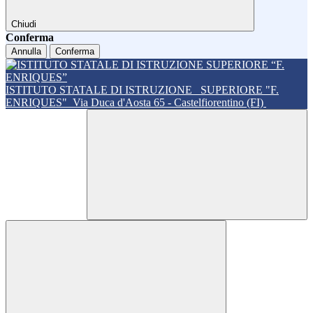
Chiudi
Conferma
Annulla
Conferma
ISTITUTO STATALE DI ISTRUZIONE
SUPERIORE "F.
ENRIQUES"
Via Duca d'Aosta 65 - Castelfiorentino (FI)