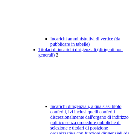
Incarichi amministrativi di vertice (da
pubblicare in tabelle)
Titolari di incarichi dirigenziali (dirigenti non
generali)
2
Incarichi dirigenziali, a qualsiasi titolo
conferiti, ivi inclusi quelli conferiti
discrezionalmente dall'organo di indirizzo
politico senza procedure pubbliche di
selezione e titolari di posizione
organizzativa con funzioni dirigenziali (da