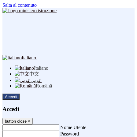
Salta al contenuto
Italiano
Italiano
中文
عربى
Română
Accedi
Accedi
button close
×
Nome Utente
Password