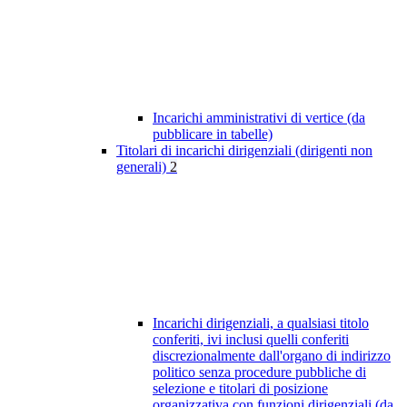
Incarichi amministrativi di vertice (da
pubblicare in tabelle)
Titolari di incarichi dirigenziali (dirigenti non
generali)
2
Incarichi dirigenziali, a qualsiasi titolo
conferiti, ivi inclusi quelli conferiti
discrezionalmente dall'organo di indirizzo
politico senza procedure pubbliche di
selezione e titolari di posizione
organizzativa con funzioni dirigenziali (da