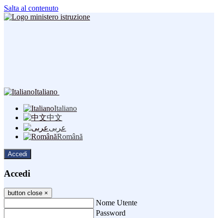
Salta al contenuto
Italiano
Italiano
中文
عربى
Română
Accedi
Accedi
button close
×
Nome Utente
Password