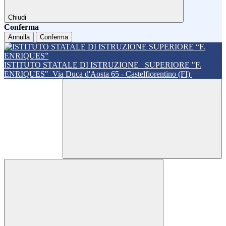
Chiudi
Conferma
Annulla
Conferma
ISTITUTO STATALE DI ISTRUZIONE
SUPERIORE "F.
ENRIQUES"
Via Duca d'Aosta 65 - Castelfiorentino (FI)