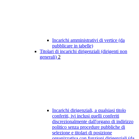
Incarichi amministrativi di vertice (da
pubblicare in tabelle)
Titolari di incarichi dirigenziali (dirigenti non
generali)
2
Incarichi dirigenziali, a qualsiasi titolo
conferiti, ivi inclusi quelli conferiti
discrezionalmente dall'organo di indirizzo
politico senza procedure pubbliche di
selezione e titolari di posizione
organizzativa con funzioni dirigenziali (da