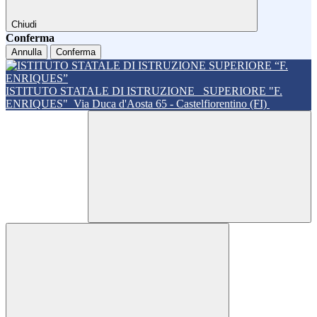
Chiudi
Conferma
Annulla
Conferma
ISTITUTO STATALE DI ISTRUZIONE
SUPERIORE "F.
ENRIQUES"
Via Duca d'Aosta 65 - Castelfiorentino (FI)