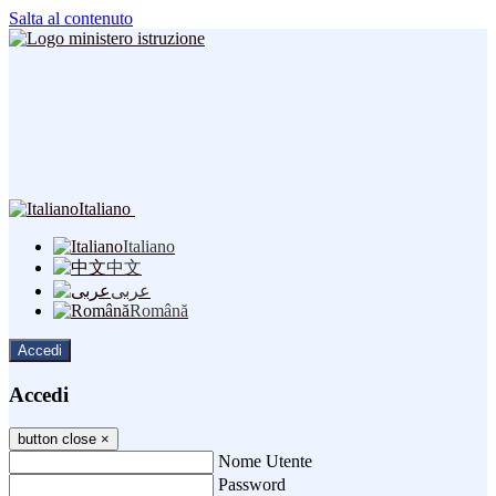
Salta al contenuto
Italiano
Italiano
中文
عربى
Română
Accedi
Accedi
button close
×
Nome Utente
Password