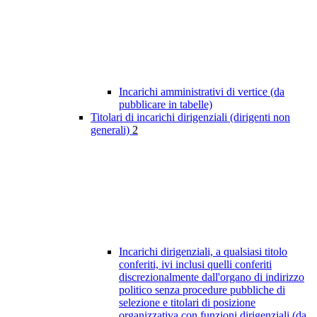
Incarichi amministrativi di vertice (da
pubblicare in tabelle)
Titolari di incarichi dirigenziali (dirigenti non
generali)
2
Incarichi dirigenziali, a qualsiasi titolo
conferiti, ivi inclusi quelli conferiti
discrezionalmente dall'organo di indirizzo
politico senza procedure pubbliche di
selezione e titolari di posizione
organizzativa con funzioni dirigenziali (da