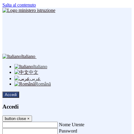
Salta al contenuto
Italiano
Italiano
中文
عربى
Română
Accedi
Accedi
button close
×
Nome Utente
Password