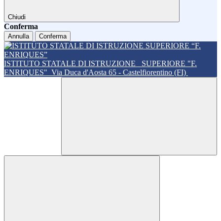
Chiudi
Conferma
Annulla
Conferma
ISTITUTO STATALE DI ISTRUZIONE
SUPERIORE "F.
ENRIQUES"
Via Duca d'Aosta 65 - Castelfiorentino (FI)