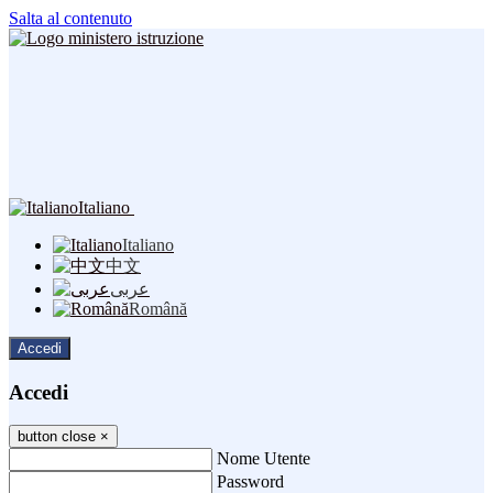
Salta al contenuto
Italiano
Italiano
中文
عربى
Română
Accedi
Accedi
button close
×
Nome Utente
Password