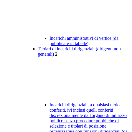
Incarichi amministrativi di vertice (da
pubblicare in tabelle)
Titolari di incarichi dirigenziali (dirigenti non
generali)
2
Incarichi dirigenziali, a qualsiasi titolo
conferiti, ivi inclusi quelli conferiti
discrezionalmente dall'organo di indirizzo
politico senza procedure pubbliche di
selezione e titolari di posizione
organizzativa con funzioni dirigenziali (da