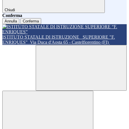
Chiudi
Conferma
Annulla
Conferma
ISTITUTO STATALE DI ISTRUZIONE
SUPERIORE "F.
ENRIQUES"
Via Duca d'Aosta 65 - Castelfiorentino (FI)