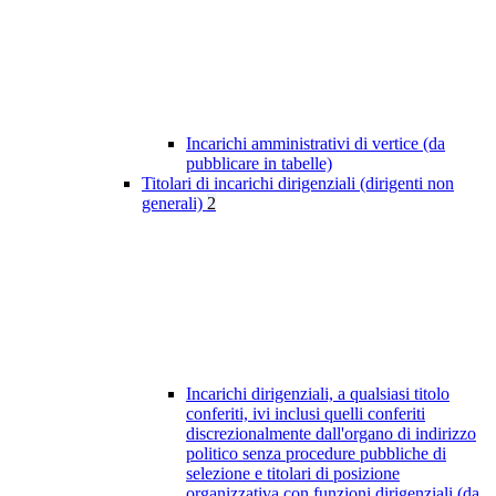
Incarichi amministrativi di vertice (da
pubblicare in tabelle)
Titolari di incarichi dirigenziali (dirigenti non
generali)
2
Incarichi dirigenziali, a qualsiasi titolo
conferiti, ivi inclusi quelli conferiti
discrezionalmente dall'organo di indirizzo
politico senza procedure pubbliche di
selezione e titolari di posizione
organizzativa con funzioni dirigenziali (da