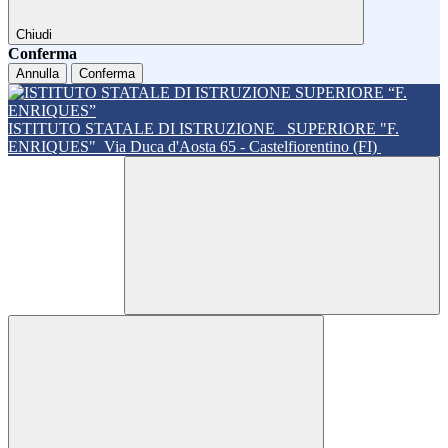
Chiudi
Conferma
Annulla
Conferma
ISTITUTO STATALE DI ISTRUZIONE
SUPERIORE "F.
ENRIQUES"
Via Duca d'Aosta 65 - Castelfiorentino (FI)