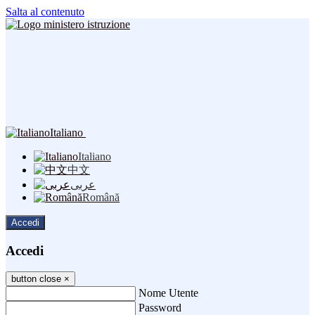
Salta al contenuto
Italiano
Italiano
中文
عربى
Română
Accedi
Accedi
button close
×
Nome Utente
Password