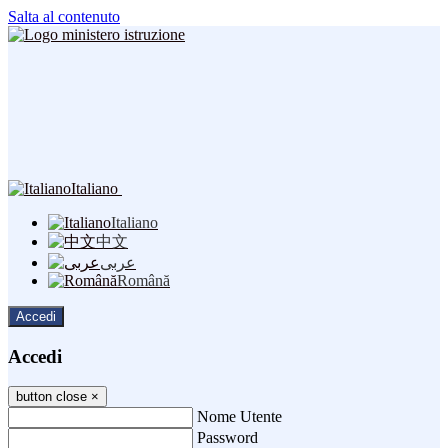
Salta al contenuto
Italiano
Italiano
中文
عربى
Română
Accedi
Accedi
button close
×
Nome Utente
Password