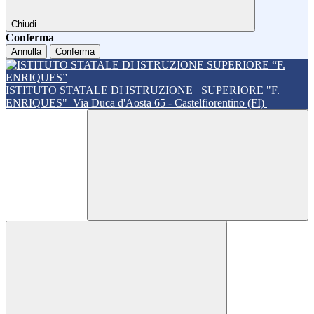
Chiudi
Conferma
Annulla
Conferma
ISTITUTO STATALE DI ISTRUZIONE
SUPERIORE "F.
ENRIQUES"
Via Duca d'Aosta 65 - Castelfiorentino (FI)