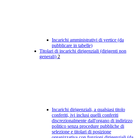
Incarichi amministrativi di vertice (da
pubblicare in tabelle)
Titolari di incarichi dirigenziali (dirigenti non
generali)
2
Incarichi dirigenziali, a qualsiasi titolo
conferiti, ivi inclusi quelli conferiti
discrezionalmente dall'organo di indirizzo
politico senza procedure pubbliche di
selezione e titolari di posizione
organizzativa con funzioni dirigenziali (da