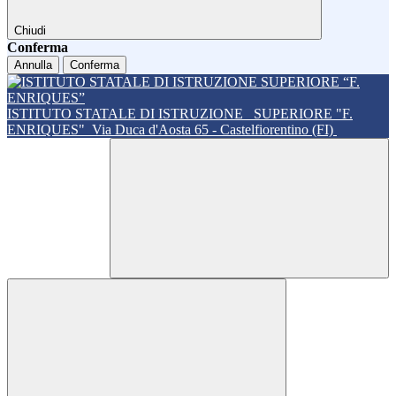
Chiudi
Conferma
Annulla
Conferma
ISTITUTO STATALE DI ISTRUZIONE
SUPERIORE "F.
ENRIQUES"
Via Duca d'Aosta 65 - Castelfiorentino (FI)