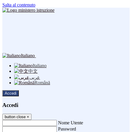
Salta al contenuto
Italiano
Italiano
中文
عربى
Română
Accedi
Accedi
button close
×
Nome Utente
Password