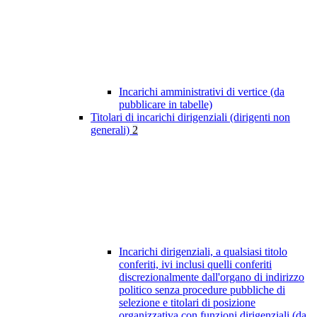
Incarichi amministrativi di vertice (da
pubblicare in tabelle)
Titolari di incarichi dirigenziali (dirigenti non
generali)
2
Incarichi dirigenziali, a qualsiasi titolo
conferiti, ivi inclusi quelli conferiti
discrezionalmente dall'organo di indirizzo
politico senza procedure pubbliche di
selezione e titolari di posizione
organizzativa con funzioni dirigenziali (da