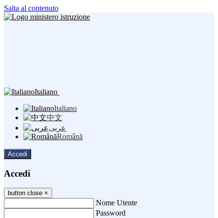
Salta al contenuto
Italiano
Italiano
中文
عربى
Română
Accedi
Accedi
button close
×
Nome Utente
Password