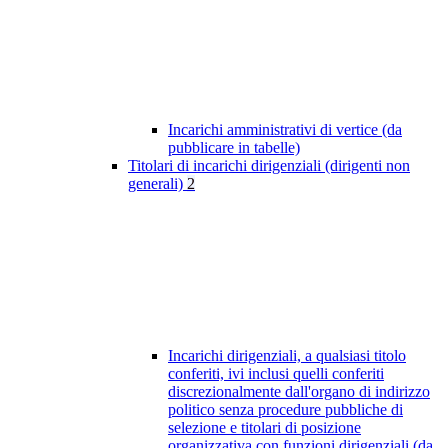
Incarichi amministrativi di vertice (da
pubblicare in tabelle)
Titolari di incarichi dirigenziali (dirigenti non
generali)
2
Incarichi dirigenziali, a qualsiasi titolo
conferiti, ivi inclusi quelli conferiti
discrezionalmente dall'organo di indirizzo
politico senza procedure pubbliche di
selezione e titolari di posizione
organizzativa con funzioni dirigenziali (da