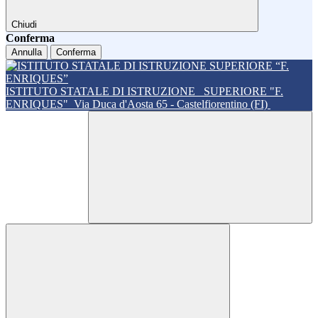
Chiudi
Conferma
Annulla
Conferma
ISTITUTO STATALE DI ISTRUZIONE
SUPERIORE "F.
ENRIQUES"
Via Duca d'Aosta 65 - Castelfiorentino (FI)