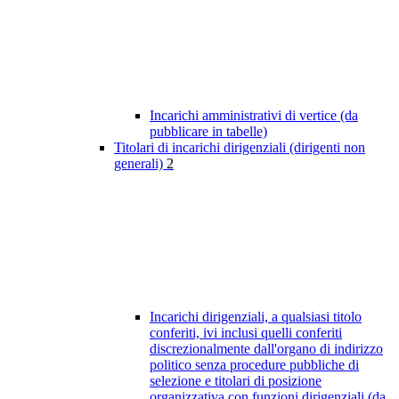
Incarichi amministrativi di vertice (da
pubblicare in tabelle)
Titolari di incarichi dirigenziali (dirigenti non
generali)
2
Incarichi dirigenziali, a qualsiasi titolo
conferiti, ivi inclusi quelli conferiti
discrezionalmente dall'organo di indirizzo
politico senza procedure pubbliche di
selezione e titolari di posizione
organizzativa con funzioni dirigenziali (da