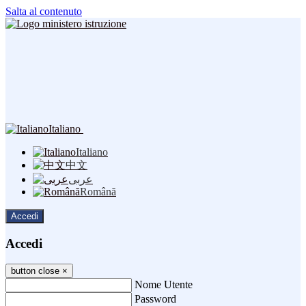
Salta al contenuto
Italiano
Italiano
中文
عربى
Română
Accedi
Accedi
button close
×
Nome Utente
Password