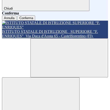
Chiudi
Conferma
Annulla
Conferma
ISTITUTO STATALE DI ISTRUZIONE
SUPERIORE "F.
ENRIQUES"
Via Duca d'Aosta 65 - Castelfiorentino (FI)