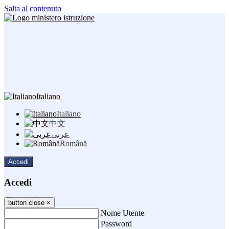
Salta al contenuto
Italiano
Italiano
中文
عربى
Română
Accedi
Accedi
button close
×
Nome Utente
Password