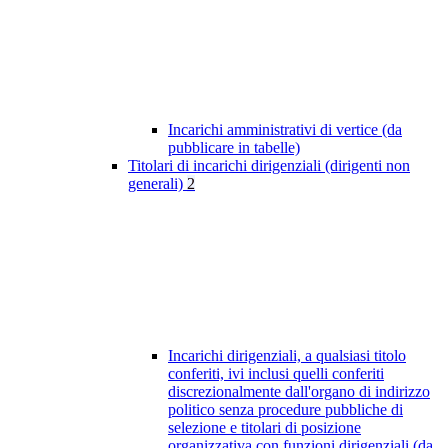
Incarichi amministrativi di vertice (da
pubblicare in tabelle)
Titolari di incarichi dirigenziali (dirigenti non
generali)
2
Incarichi dirigenziali, a qualsiasi titolo
conferiti, ivi inclusi quelli conferiti
discrezionalmente dall'organo di indirizzo
politico senza procedure pubbliche di
selezione e titolari di posizione
organizzativa con funzioni dirigenziali (da