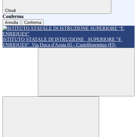
Chiudi
Conferma
Annulla
Conferma
ISTITUTO STATALE DI ISTRUZIONE
SUPERIORE "F.
ENRIQUES"
Via Duca d'Aosta 65 - Castelfiorentino (FI)