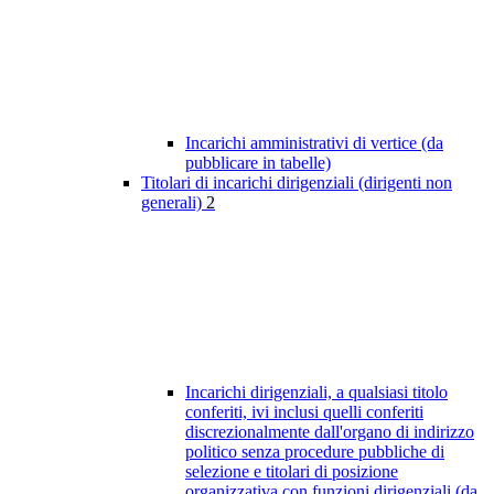
Incarichi amministrativi di vertice (da
pubblicare in tabelle)
Titolari di incarichi dirigenziali (dirigenti non
generali)
2
Incarichi dirigenziali, a qualsiasi titolo
conferiti, ivi inclusi quelli conferiti
discrezionalmente dall'organo di indirizzo
politico senza procedure pubbliche di
selezione e titolari di posizione
organizzativa con funzioni dirigenziali (da