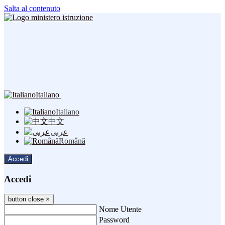
Salta al contenuto
Italiano
Italiano
中文
عربى
Română
Accedi
Accedi
button close
×
Nome Utente
Password