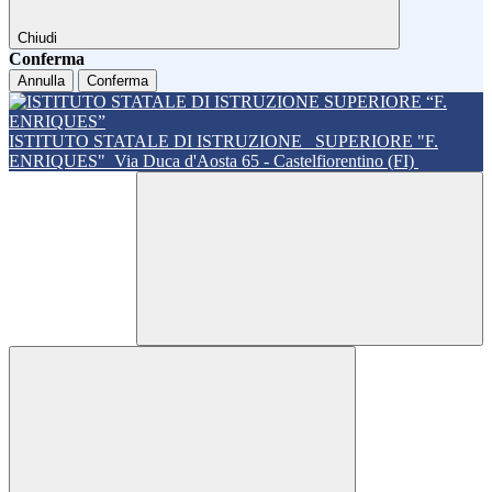
Chiudi
Conferma
Annulla
Conferma
ISTITUTO STATALE DI ISTRUZIONE
SUPERIORE "F.
ENRIQUES"
Via Duca d'Aosta 65 - Castelfiorentino (FI)