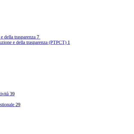
 e della trasparenza
7
rruzione e della trasparenza (PTPCT)
1
tività
39
stionale
29