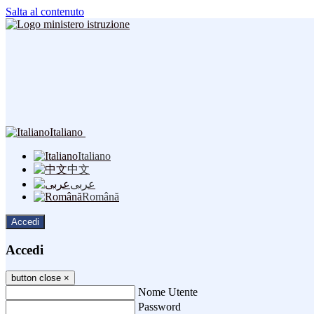
Salta al contenuto
Italiano
Italiano
中文
عربى
Română
Accedi
Accedi
button close
×
Nome Utente
Password