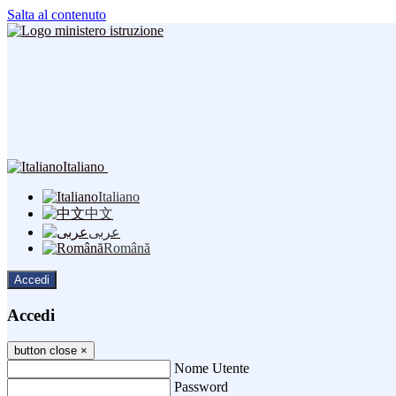
Salta al contenuto
Italiano
Italiano
中文
عربى
Română
Accedi
Accedi
button close
×
Nome Utente
Password