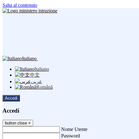
Salta al contenuto
Italiano
Italiano
中文
عربى
Română
Accedi
Accedi
button close
×
Nome Utente
Password