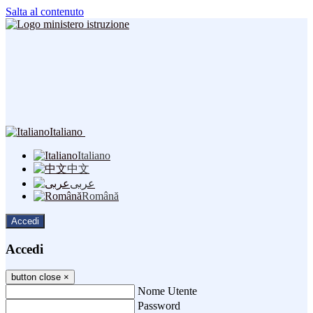
Salta al contenuto
Italiano
Italiano
中文
عربى
Română
Accedi
Accedi
button close
×
Nome Utente
Password