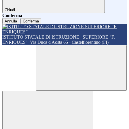
Chiudi
Conferma
Annulla
Conferma
ISTITUTO STATALE DI ISTRUZIONE
SUPERIORE "F.
ENRIQUES"
Via Duca d'Aosta 65 - Castelfiorentino (FI)