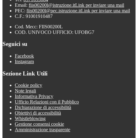
Email:
fiis00200l@istruzione.it
Link per inviare una mail
PEC:
fiis00200l@pec.istruzione.it
Link per inviare una mail
C.F.: 91001910487
Cod. Mecc: FIIS00200L
COD. UNIVOCO UFFICIO: UFOBG7
Seguici su
Facebook
Instagram
Sezione Link Utili
Cookie policy
Note legali
Informativa Privacy
Ufficio Relazioni con il Pubblico
Dichiarazione di accessibilità
Obiettivi di accessibilità
Whistleblowing
Gestione consensi cookie
Amministrazione trasparente