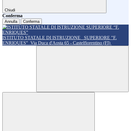
Chiudi
Conferma
Annulla
Conferma
ISTITUTO STATALE DI ISTRUZIONE
SUPERIORE "F.
ENRIQUES"
Via Duca d'Aosta 65 - Castelfiorentino (FI)