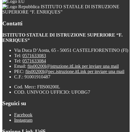
ISTITUTO STATALE DI ISTRUZIONE
SUPERIORE “F. ENRIQUES”
Contatti
ISTITUTO STATALE DI ISTRUZIONE SUPERIORE “F.
ENRIQUES”
Via Duca D’Aosta, 65 - 50051 CASTELFIORENTINO (FI)
Tel:
0571633083
Tel:
0571633084
Email:
fiis00200l@istruzione.it
Link per inviare una mail
PEC:
fiis00200l@pec.istruzione.it
Link per inviare una mail
C.F.: 91001910487
Cod. Mecc: FIIS00200L
COD. UNIVOCO UFFICIO: UFOBG7
Seguici su
Facebook
Instagram
Sezione Link Utili