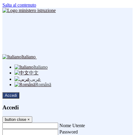
Salta al contenuto
Italiano
Italiano
中文
عربى
Română
Accedi
Accedi
button close
×
Nome Utente
Password