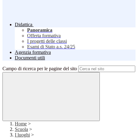
Didattica
Panoramica
Offerta formativa
I progetti delle classi
Esami di Stato a.s. 24/25
Agenzia formativa
Documenti utili
Campo di ricerca per le pagine del sito
Home
>
Scuola
>
I luoghi
>