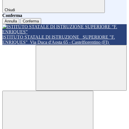
Chiudi
Conferma
Annulla
Conferma
ISTITUTO STATALE DI ISTRUZIONE
SUPERIORE "F.
ENRIQUES"
Via Duca d'Aosta 65 - Castelfiorentino (FI)