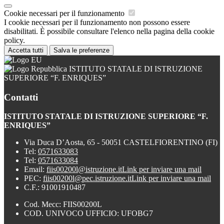
Cookie necessari per il funzionamento
I cookie necessari per il funzionamento non possono essere
disabilitati. È possibile consultare l'elenco nella pagina della cookie
policy.
Accetta tutti
Salva le preferenze
ISTITUTO STATALE DI ISTRUZIONE
SUPERIORE “F. ENRIQUES”
Contatti
ISTITUTO STATALE DI ISTRUZIONE SUPERIORE “F.
ENRIQUES”
Via Duca D’Aosta, 65 - 50051 CASTELFIORENTINO (FI)
Tel:
0571633083
Tel:
0571633084
Email:
fiis00200l@istruzione.it
Link per inviare una mail
PEC:
fiis00200l@pec.istruzione.it
Link per inviare una mail
C.F.: 91001910487
Cod. Mecc: FIIS00200L
COD. UNIVOCO UFFICIO: UFOBG7