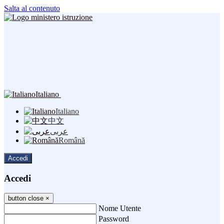
Salta al contenuto
Italiano
Italiano
中文
عربى
Română
Accedi
Accedi
button close
×
Nome Utente
Password