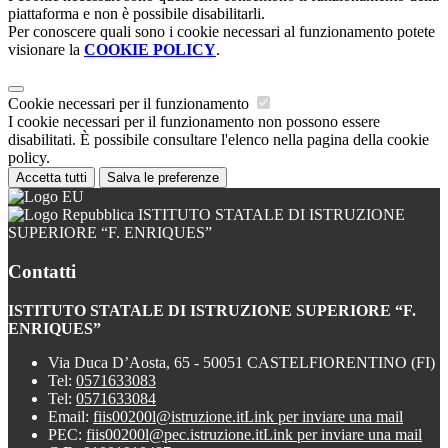
piattaforma e non è possibile disabilitarli.
Per conoscere quali sono i cookie necessari al funzionamento potete
visionare la
COOKIE POLICY
.
Cookie necessari per il funzionamento
I cookie necessari per il funzionamento non possono essere
disabilitati. È possibile consultare l'elenco nella pagina della cookie
policy.
Accetta tutti
Salva le preferenze
ISTITUTO STATALE DI ISTRUZIONE
SUPERIORE “F. ENRIQUES”
Contatti
ISTITUTO STATALE DI ISTRUZIONE SUPERIORE “F.
ENRIQUES”
Via Duca D’Aosta, 65 - 50051 CASTELFIORENTINO (FI)
Tel:
0571633083
Tel:
0571633084
Email:
fiis00200l@istruzione.it
Link per inviare una mail
PEC:
fiis00200l@pec.istruzione.it
Link per inviare una mail