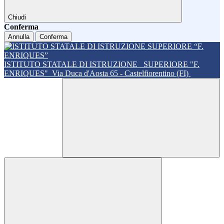
Chiudi
Conferma
Annulla
Conferma
ISTITUTO STATALE DI ISTRUZIONE
SUPERIORE "F.
ENRIQUES"
Via Duca d'Aosta 65 - Castelfiorentino (FI)