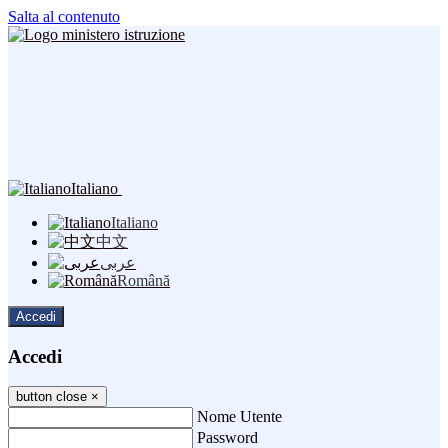
Salta al contenuto
Italiano
Italiano
中文
عربى
Română
Accedi
Accedi
button close
×
Nome Utente
Password