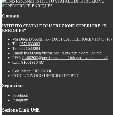
ISTITUTO STATALE DI ISTRUZIONE
SUPERIORE “F. ENRIQUES”
Contatti
ISTITUTO STATALE DI ISTRUZIONE SUPERIORE “F.
ENRIQUES”
Via Duca D’Aosta, 65 - 50051 CASTELFIORENTINO (FI)
Tel:
0571633083
Tel:
0571633084
Email:
fiis00200l@istruzione.it
Link per inviare una mail
PEC:
fiis00200l@pec.istruzione.it
Link per inviare una mail
C.F.: 91001910487
Cod. Mecc: FIIS00200L
COD. UNIVOCO UFFICIO: UFOBG7
Seguici su
Facebook
Instagram
Sezione Link Utili