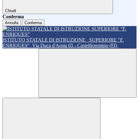
Chiudi
Conferma
Annulla
Conferma
ISTITUTO STATALE DI ISTRUZIONE
SUPERIORE "F.
ENRIQUES"
Via Duca d'Aosta 65 - Castelfiorentino (FI)