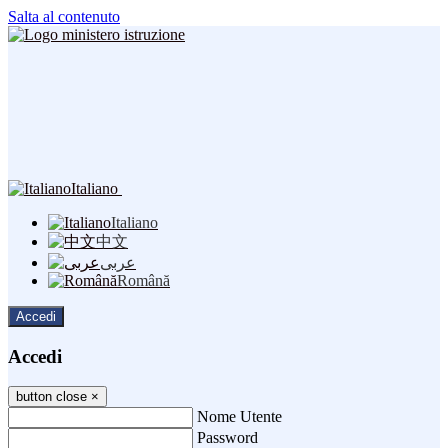
Salta al contenuto
Italiano
Italiano
中文
عربى
Română
Accedi
Accedi
button close
×
Nome Utente
Password