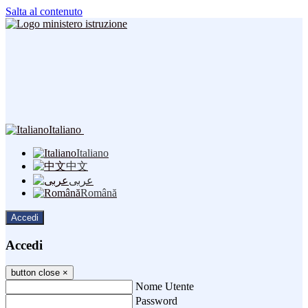
Salta al contenuto
Italiano
Italiano
中文
عربى
Română
Accedi
Accedi
button close
×
Nome Utente
Password