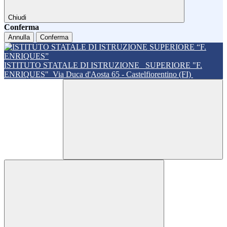
Chiudi
Conferma
Annulla
Conferma
ISTITUTO STATALE DI ISTRUZIONE
SUPERIORE "F.
ENRIQUES"
Via Duca d'Aosta 65 - Castelfiorentino (FI)