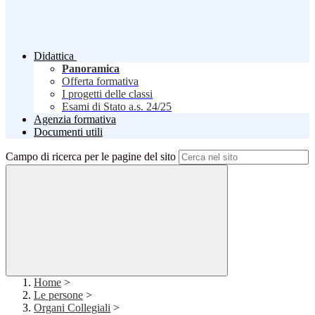
Didattica
Panoramica
Offerta formativa
I progetti delle classi
Esami di Stato a.s. 24/25
Agenzia formativa
Documenti utili
Campo di ricerca per le pagine del sito
Home
>
Le persone
>
Organi Collegiali
>