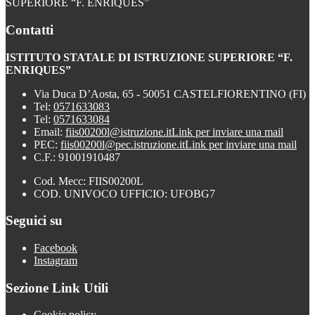
SUPERIORE “F. ENRIQUES”
Contatti
ISTITUTO STATALE DI ISTRUZIONE SUPERIORE “F.
ENRIQUES”
Via Duca D’Aosta, 65 - 50051 CASTELFIORENTINO (FI)
Tel:
0571633083
Tel:
0571633084
Email:
fiis00200l@istruzione.it
Link per inviare una mail
PEC:
fiis00200l@pec.istruzione.it
Link per inviare una mail
C.F.: 91001910487
Cod. Mecc: FIIS00200L
COD. UNIVOCO UFFICIO: UFOBG7
Seguici su
Facebook
Instagram
Sezione Link Utili
Cookie policy