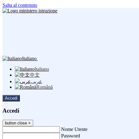
Salta al contenuto
Italiano
Italiano
中文
عربى
Română
Accedi
Accedi
button close
×
Nome Utente
Password