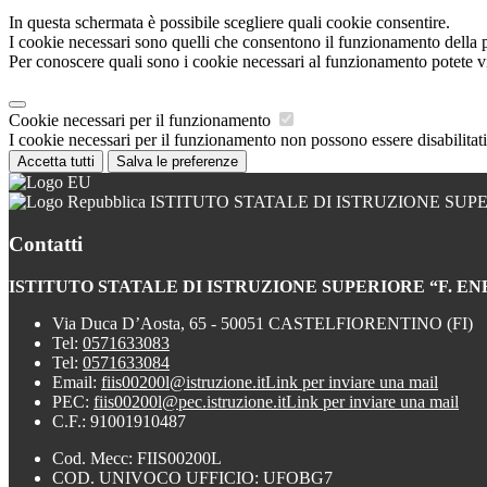
In questa schermata è possibile scegliere quali cookie consentire.
I cookie necessari sono quelli che consentono il funzionamento della pi
Per conoscere quali sono i cookie necessari al funzionamento potete v
Cookie necessari per il funzionamento
I cookie necessari per il funzionamento non possono essere disabilitati.
Accetta tutti
Salva le preferenze
ISTITUTO STATALE DI ISTRUZIONE SUPE
Contatti
ISTITUTO STATALE DI ISTRUZIONE SUPERIORE “F. EN
Via Duca D’Aosta, 65 - 50051 CASTELFIORENTINO (FI)
Tel:
0571633083
Tel:
0571633084
Email:
fiis00200l@istruzione.it
Link per inviare una mail
PEC:
fiis00200l@pec.istruzione.it
Link per inviare una mail
C.F.: 91001910487
Cod. Mecc: FIIS00200L
COD. UNIVOCO UFFICIO: UFOBG7