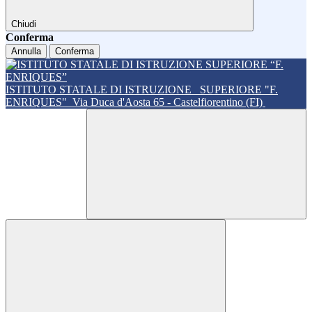
Chiudi
Conferma
Annulla
Conferma
ISTITUTO STATALE DI ISTRUZIONE
SUPERIORE "F.
ENRIQUES"
Via Duca d'Aosta 65 - Castelfiorentino (FI)