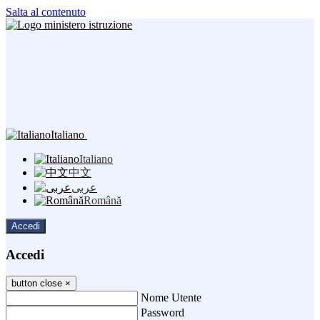
Salta al contenuto
Italiano
Italiano
中文
عربى
Română
Accedi
Accedi
button close
×
Nome Utente
Password