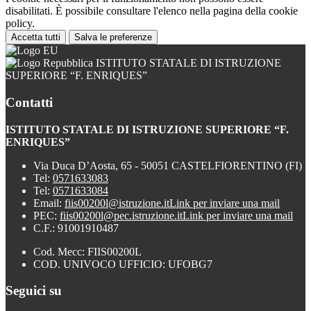
disabilitati. È possibile consultare l'elenco nella pagina della cookie
policy.
Accetta tutti
Salva le preferenze
ISTITUTO STATALE DI ISTRUZIONE
SUPERIORE “F. ENRIQUES”
Contatti
ISTITUTO STATALE DI ISTRUZIONE SUPERIORE “F.
ENRIQUES”
Via Duca D’Aosta, 65 - 50051 CASTELFIORENTINO (FI)
Tel:
0571633083
Tel:
0571633084
Email:
fiis00200l@istruzione.it
Link per inviare una mail
PEC:
fiis00200l@pec.istruzione.it
Link per inviare una mail
C.F.: 91001910487
Cod. Mecc: FIIS00200L
COD. UNIVOCO UFFICIO: UFOBG7
Seguici su