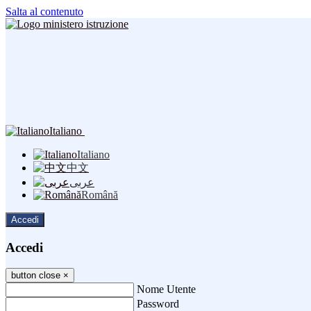
Salta al contenuto
Italiano
Italiano
中文
عربى
Română
Accedi
Accedi
button close
×
Nome Utente
Password