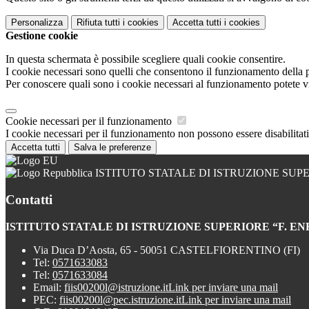
Personalizza
Rifiuta tutti
i cookies
Accetta tutti
i cookies
Gestione cookie
In questa schermata è possibile scegliere quali cookie consentire.
I cookie necessari sono quelli che consentono il funzionamento della pi
Per conoscere quali sono i cookie necessari al funzionamento potete v
Cookie necessari per il funzionamento
I cookie necessari per il funzionamento non possono essere disabilitati.
Accetta tutti
Salva le preferenze
ISTITUTO STATALE DI ISTRUZIONE SUPE
Contatti
ISTITUTO STATALE DI ISTRUZIONE SUPERIORE “F. EN
Via Duca D’Aosta, 65 - 50051 CASTELFIORENTINO (FI)
Tel:
0571633083
Tel:
0571633084
Email:
fiis00200l@istruzione.it
Link per inviare una mail
PEC:
fiis00200l@pec.istruzione.it
Link per inviare una mail