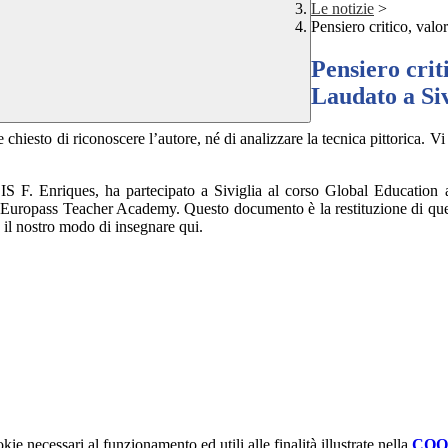
Le notizie
>
Pensiero critico, valo
Pensiero criti
Laudato a Si
chiesto di riconoscere l’autore, né di analizzare la tecnica pittorica. Vi
IS F. Enriques, ha partecipato a Siviglia al corso Global Education 
ass Teacher Academy. Questo documento è la restituzione di quell’e
il nostro modo di insegnare qui.
kie necessari al funzionamento ed utili alle finalità illustrate nella
COO