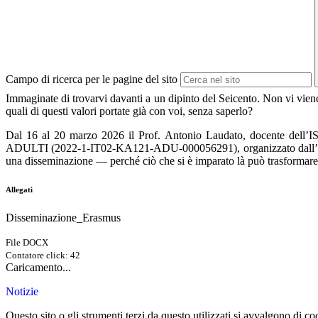
Campo di ricerca per le pagine del sito
Immaginate di trovarvi davanti a un dipinto del Seicento. Non vi viene 
quali di questi valori portate già con voi, senza saperlo?
Dal 16 al 20 marzo 2026 il Prof. Antonio Laudato, docente dell’IS
ADULTI (2022-1-IT02-KA121-ADU-000056291), organizzato dall’Europ
una disseminazione — perché ciò che si è imparato là può trasformare 
Allegati
Disseminazione_Erasmus
File DOCX
Contatore click: 42
Caricamento...
Notizie
Questo sito o gli strumenti terzi da questo utilizzati si avvalgono di coo