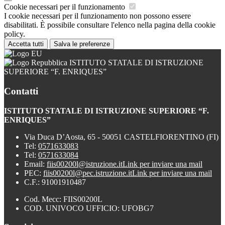
Cookie necessari per il funzionamento
I cookie necessari per il funzionamento non possono essere
disabilitati. È possibile consultare l'elenco nella pagina della cookie
policy.
Accetta tutti
Salva le preferenze
ISTITUTO STATALE DI ISTRUZIONE
SUPERIORE “F. ENRIQUES”
Contatti
ISTITUTO STATALE DI ISTRUZIONE SUPERIORE “F.
ENRIQUES”
Via Duca D’Aosta, 65 - 50051 CASTELFIORENTINO (FI)
Tel:
0571633083
Tel:
0571633084
Email:
fiis00200l@istruzione.it
Link per inviare una mail
PEC:
fiis00200l@pec.istruzione.it
Link per inviare una mail
C.F.: 91001910487
Cod. Mecc: FIIS00200L
COD. UNIVOCO UFFICIO: UFOBG7