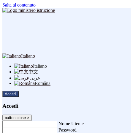
Salta al contenuto
Italiano
Italiano
中文
عربى
Română
Accedi
Accedi
button close
×
Nome Utente
Password