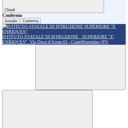
Chiudi
Conferma
Annulla
Conferma
ISTITUTO STATALE DI ISTRUZIONE
SUPERIORE "F.
ENRIQUES"
Via Duca d'Aosta 65 - Castelfiorentino (FI)