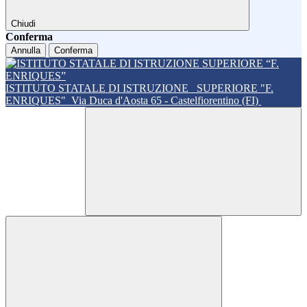
Chiudi
Conferma
Annulla
Conferma
ISTITUTO STATALE DI ISTRUZIONE
SUPERIORE "F.
ENRIQUES"
Via Duca d'Aosta 65 - Castelfiorentino (FI)