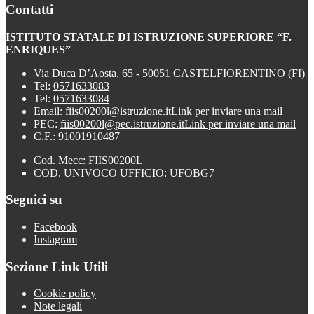
Contatti
ISTITUTO STATALE DI ISTRUZIONE SUPERIORE “F.
ENRIQUES”
Via Duca D’Aosta, 65 - 50051 CASTELFIORENTINO (FI)
Tel:
0571633083
Tel:
0571633084
Email:
fiis00200l@istruzione.it
Link per inviare una mail
PEC:
fiis00200l@pec.istruzione.it
Link per inviare una mail
C.F.: 91001910487
Cod. Mecc: FIIS00200L
COD. UNIVOCO UFFICIO: UFOBG7
Seguici su
Facebook
Instagram
Sezione Link Utili
Cookie policy
Note legali