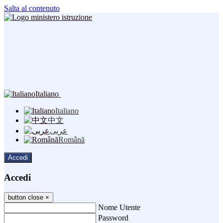
Salta al contenuto
Italiano
Italiano
中文
عربى
Română
Accedi
Accedi
button close
×
Nome Utente
Password