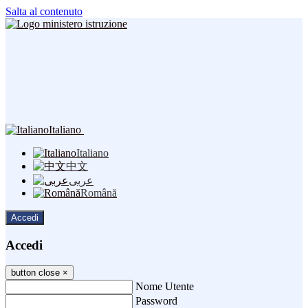
Salta al contenuto
Italiano
Italiano
中文
عربى
Română
Accedi
Accedi
button close
×
Nome Utente
Password