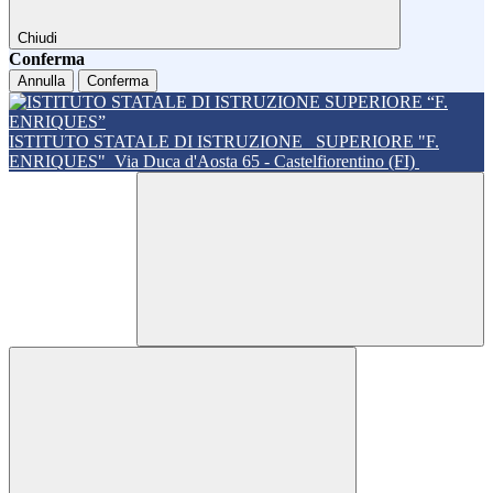
Chiudi
Conferma
Annulla
Conferma
ISTITUTO STATALE DI ISTRUZIONE
SUPERIORE "F.
ENRIQUES"
Via Duca d'Aosta 65 - Castelfiorentino (FI)