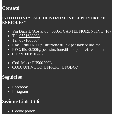
Contatti
ISTITUTO STATALE DI ISTRUZIONE SUPERIORE “F.
ENRIQUES”
Via Duca D’Aosta, 65 - 50051 CASTELFIORENTINO (FI)
Tel:
0571633083
Tel:
0571633084
Email:
fiis00200l@istruzione.it
Link per inviare una mail
PEC:
fiis00200l@pec.istruzione.it
Link per inviare una mail
C.F.: 91001910487
Cod. Mecc: FIIS00200L
COD. UNIVOCO UFFICIO: UFOBG7
Seguici su
Facebook
Instagram
Sezione Link Utili
Cookie policy