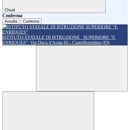
Chiudi
Conferma
Annulla
Conferma
ISTITUTO STATALE DI ISTRUZIONE
SUPERIORE "F.
ENRIQUES"
Via Duca d'Aosta 65 - Castelfiorentino (FI)