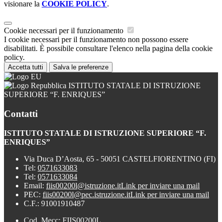
visionare la
COOKIE POLICY
.
Cookie necessari per il funzionamento
I cookie necessari per il funzionamento non possono essere
disabilitati. È possibile consultare l'elenco nella pagina della cookie
policy.
Accetta tutti
Salva le preferenze
ISTITUTO STATALE DI ISTRUZIONE
SUPERIORE “F. ENRIQUES”
Contatti
ISTITUTO STATALE DI ISTRUZIONE SUPERIORE “F.
ENRIQUES”
Via Duca D’Aosta, 65 - 50051 CASTELFIORENTINO (FI)
Tel:
0571633083
Tel:
0571633084
Email:
fiis00200l@istruzione.it
Link per inviare una mail
PEC:
fiis00200l@pec.istruzione.it
Link per inviare una mail
C.F.: 91001910487
Cod. Mecc: FIIS00200L