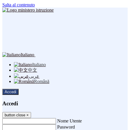
Salta al contenuto
Italiano
Italiano
中文
عربى
Română
Accedi
Accedi
button close
×
Nome Utente
Password