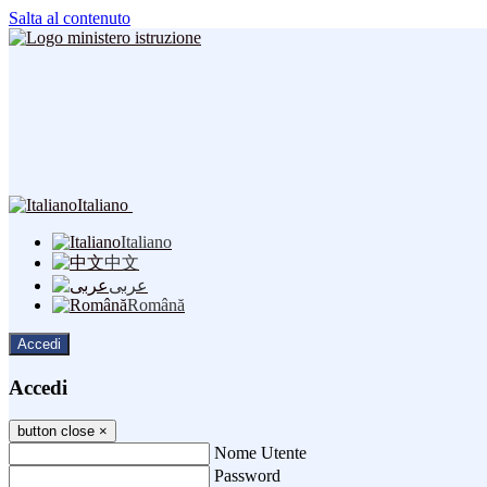
Salta al contenuto
Italiano
Italiano
中文
عربى
Română
Accedi
Accedi
button close
×
Nome Utente
Password