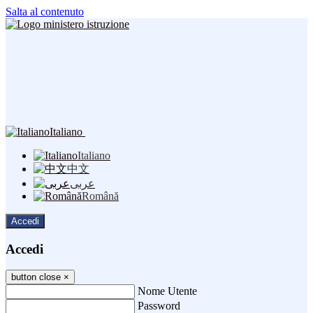
Salta al contenuto
Italiano
Italiano
中文
عربى
Română
Accedi
Accedi
button close
×
Nome Utente
Password