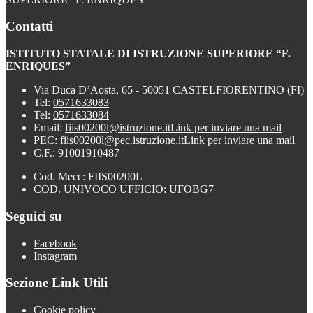
Contatti
ISTITUTO STATALE DI ISTRUZIONE SUPERIORE “F.
ENRIQUES”
Via Duca D’Aosta, 65 - 50051 CASTELFIORENTINO (FI)
Tel:
0571633083
Tel:
0571633084
Email:
fiis00200l@istruzione.it
Link per inviare una mail
PEC:
fiis00200l@pec.istruzione.it
Link per inviare una mail
C.F.: 91001910487
Cod. Mecc: FIIS00200L
COD. UNIVOCO UFFICIO: UFOBG7
Seguici su
Facebook
Instagram
Sezione Link Utili
Cookie policy