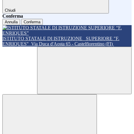
Chiudi
Conferma
Annulla
Conferma
ISTITUTO STATALE DI ISTRUZIONE
SUPERIORE "F.
ENRIQUES"
Via Duca d'Aosta 65 - Castelfiorentino (FI)