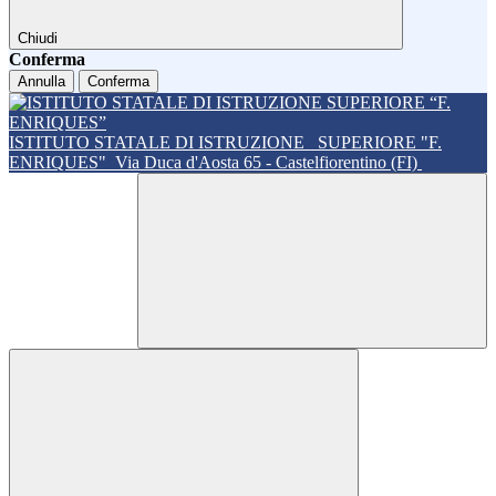
Chiudi
Conferma
Annulla
Conferma
ISTITUTO STATALE DI ISTRUZIONE
SUPERIORE "F.
ENRIQUES"
Via Duca d'Aosta 65 - Castelfiorentino (FI)