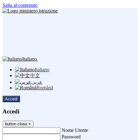
Salta al contenuto
Italiano
Italiano
中文
عربى
Română
Accedi
Accedi
button close
×
Nome Utente
Password