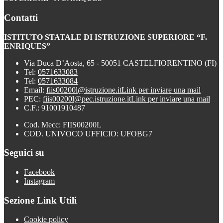
Contatti
ISTITUTO STATALE DI ISTRUZIONE SUPERIORE “F.
ENRIQUES”
Via Duca D’Aosta, 65 - 50051 CASTELFIORENTINO (FI)
Tel:
0571633083
Tel:
0571633084
Email:
fiis00200l@istruzione.it
Link per inviare una mail
PEC:
fiis00200l@pec.istruzione.it
Link per inviare una mail
C.F.: 91001910487
Cod. Mecc: FIIS00200L
COD. UNIVOCO UFFICIO: UFOBG7
Seguici su
Facebook
Instagram
Sezione Link Utili
Cookie policy