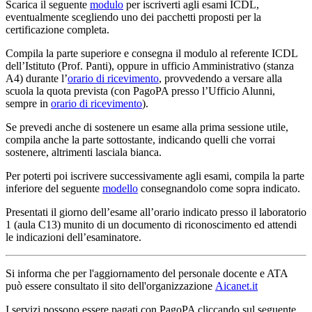
Scarica il seguente
modulo
per iscriverti agli esami ICDL,
eventualmente scegliendo uno dei pacchetti proposti per la
certificazione completa.
Compila la parte superiore e consegna il modulo al referente ICDL
dell’Istituto (Prof. Panti), oppure in ufficio Amministrativo (stanza
A4) durante l’
orario di ricevimento
, provvedendo a versare alla
scuola la quota prevista (con PagoPA presso l’Ufficio Alunni,
sempre in
orario di ricevimento
).
Se prevedi anche di sostenere un esame alla prima sessione utile,
compila anche la parte sottostante, indicando quelli che vorrai
sostenere, altrimenti lasciala bianca.
Per poterti poi iscrivere successivamente agli esami, compila la parte
inferiore del seguente
modello
consegnandolo come sopra indicato.
Presentati il giorno dell’esame all’orario indicato presso il laboratorio
1 (aula C13) munito di un documento di riconoscimento ed attendi
le indicazioni dell’esaminatore.
Si informa che per l'aggiornamento del personale docente e ATA
può essere consultato il sito dell'organizzazione
Aicanet.it
I servizi possono essere pagati con PagoPA cliccando sul seguente