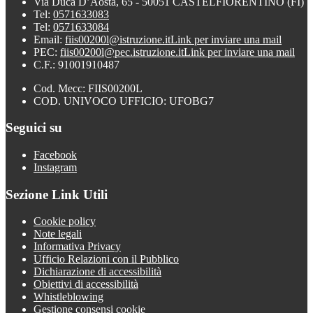
Via Duca D’Aosta, 65 - 50051 CASTELFIORENTINO (FI)
Tel:
0571633083
Tel:
0571633084
Email:
fiis00200l@istruzione.it
Link per inviare una mail
PEC:
fiis00200l@pec.istruzione.it
Link per inviare una mail
C.F.: 91001910487
Cod. Mecc: FIIS00200L
COD. UNIVOCO UFFICIO: UFOBG7
Seguici su
Facebook
Instagram
Sezione Link Utili
Cookie policy
Note legali
Informativa Privacy
Ufficio Relazioni con il Pubblico
Dichiarazione di accessibilità
Obiettivi di accessibilità
Whistleblowing
Gestione consensi cookie