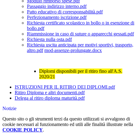
Modulo rimborso spese.pdf
Passaggio indirizzo interno.pdf
Patto educativo di corresponsabilità.pdf
Perfezionamento iscrizione.pdf
Richiesta certificato scolastico in bollo o in esenzione di
bollo.pdf
Riammissione in caso di suture o apparecchi gessati.pdf
Richiesta nulla osta.pdf
Richiesta uscita anticipata per motivi sportivi, trasporto,
altro.pdf
mod-assenze-prolungate.docx
Diplomi disponibili per il ritiro fino all'A.S.
2020/21
ISTRUZIONI PER IL RITIRO DEI DIPLOMI.pdf
Ritiro Diploma e altri documenti.pdf
Delega al ritiro diploma maturità.pdf
Notizie
Questo sito o gli strumenti terzi da questo utilizzati si avvalgono di
cookie necessari al funzionamento ed utili alle finalità illustrate nella
COOKIE POLICY
.