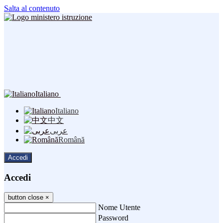
Salta al contenuto
Italiano
Italiano
中文
عربى
Română
Accedi
Accedi
button close
×
Nome Utente
Password