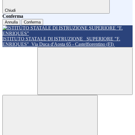
Chiudi
Conferma
Annulla
Conferma
ISTITUTO STATALE DI ISTRUZIONE
SUPERIORE "F.
ENRIQUES"
Via Duca d'Aosta 65 - Castelfiorentino (FI)