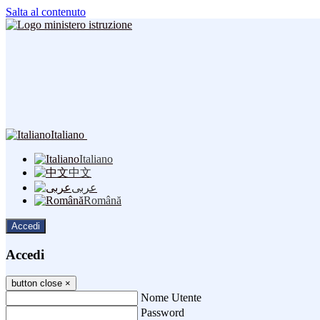
Salta al contenuto
Italiano
Italiano
中文
عربى
Română
Accedi
Accedi
button close
×
Nome Utente
Password