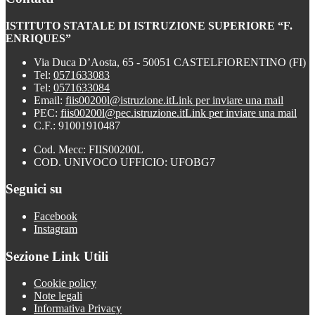
ISTITUTO STATALE DI ISTRUZIONE SUPERIORE “F.
ENRIQUES”
Via Duca D’Aosta, 65 - 50051 CASTELFIORENTINO (FI)
Tel:
0571633083
Tel:
0571633084
Email:
fiis00200l@istruzione.it
Link per inviare una mail
PEC:
fiis00200l@pec.istruzione.it
Link per inviare una mail
C.F.: 91001910487
Cod. Mecc: FIIS00200L
COD. UNIVOCO UFFICIO: UFOBG7
Seguici su
Facebook
Instagram
Sezione Link Utili
Cookie policy
Note legali
Informativa Privacy