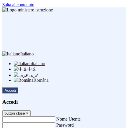
Salta al contenuto
Italiano
Italiano
中文
عربى
Română
Accedi
Accedi
button close
×
Nome Utente
Password