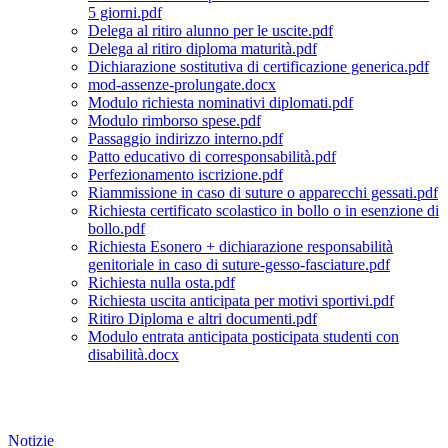
5 giorni.pdf
Delega al ritiro alunno per le uscite.pdf
Delega al ritiro diploma maturità.pdf
Dichiarazione sostitutiva di certificazione generica.pdf
mod-assenze-prolungate.docx
Modulo richiesta nominativi diplomati.pdf
Modulo rimborso spese.pdf
Passaggio indirizzo interno.pdf
Patto educativo di corresponsabilità.pdf
Perfezionamento iscrizione.pdf
Riammissione in caso di suture o apparecchi gessati.pdf
Richiesta certificato scolastico in bollo o in esenzione di
bollo.pdf
Richiesta Esonero + dichiarazione responsabilità
genitoriale in caso di suture-gesso-fasciature.pdf
Richiesta nulla osta.pdf
Richiesta uscita anticipata per motivi sportivi.pdf
Ritiro Diploma e altri documenti.pdf
Modulo entrata anticipata posticipata studenti con
disabilità.docx
Notizie