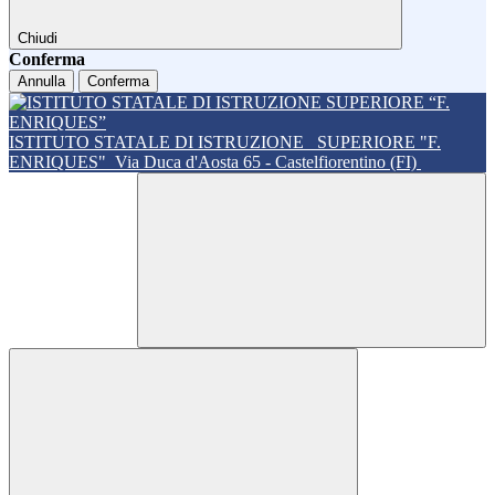
Chiudi
Conferma
Annulla
Conferma
ISTITUTO STATALE DI ISTRUZIONE
SUPERIORE "F.
ENRIQUES"
Via Duca d'Aosta 65 - Castelfiorentino (FI)