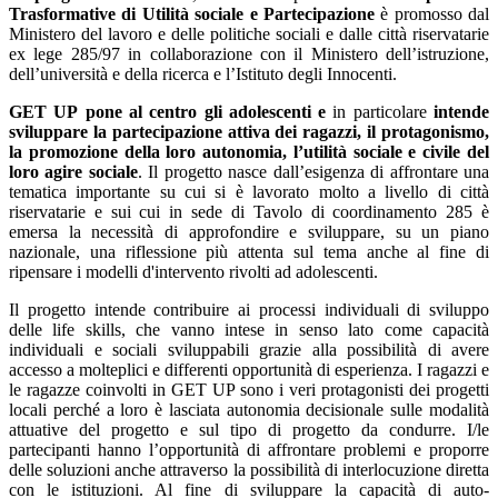
Trasformative di Utilità sociale e Partecipazione
è promosso dal
Ministero del lavoro e delle politiche sociali e dalle città riservatarie
ex lege 285/97 in collaborazione con il Ministero dell’istruzione,
dell’università e della ricerca e l’Istituto degli Innocenti.
GET UP pone al centro gli adolescenti e
in particolare
intende
sviluppare la partecipazione attiva dei ragazzi, il protagonismo,
la promozione della loro autonomia, l’utilità sociale e civile del
loro agire sociale
. Il progetto nasce dall’esigenza di affrontare una
tematica importante su cui si è lavorato molto a livello di città
riservatarie e sui cui in sede di Tavolo di coordinamento 285 è
emersa la necessità di approfondire e sviluppare, su un piano
nazionale, una riflessione più attenta sul tema anche al fine di
ripensare i modelli d'intervento rivolti ad adolescenti.
Il progetto intende contribuire ai processi individuali di sviluppo
delle life skills, che vanno intese in senso lato come capacità
individuali e sociali sviluppabili grazie alla possibilità di avere
accesso a molteplici e differenti opportunità di esperienza. I ragazzi e
le ragazze coinvolti in GET UP sono i veri protagonisti dei progetti
locali perché a loro è lasciata autonomia decisionale sulle modalità
attuative del progetto e sul tipo di progetto da condurre. I/le
partecipanti hanno l’opportunità di affrontare problemi e proporre
delle soluzioni anche attraverso la possibilità di interlocuzione diretta
con le istituzioni. Al fine di sviluppare la capacità di auto-