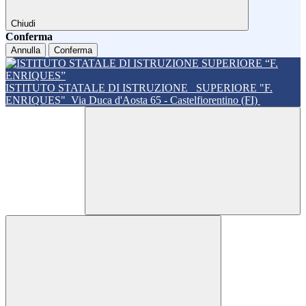
Chiudi
Conferma
Annulla
Conferma
ISTITUTO STATALE DI ISTRUZIONE
SUPERIORE "F.
ENRIQUES"
Via Duca d'Aosta 65 - Castelfiorentino (FI)