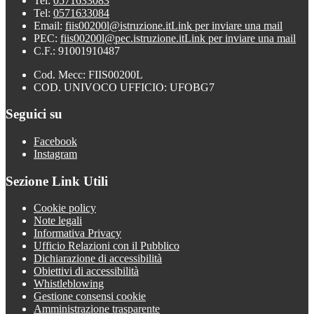
Tel:
0571633083
Tel:
0571633084
Email:
fiis00200l@istruzione.it
Link per inviare una mail
PEC:
fiis00200l@pec.istruzione.it
Link per inviare una mail
C.F.: 91001910487
Cod. Mecc: FIIS00200L
COD. UNIVOCO UFFICIO: UFOBG7
Seguici su
Facebook
Instagram
Sezione Link Utili
Cookie policy
Note legali
Informativa Privacy
Ufficio Relazioni con il Pubblico
Dichiarazione di accessibilità
Obiettivi di accessibilità
Whistleblowing
Gestione consensi cookie
Amministrazione trasparente