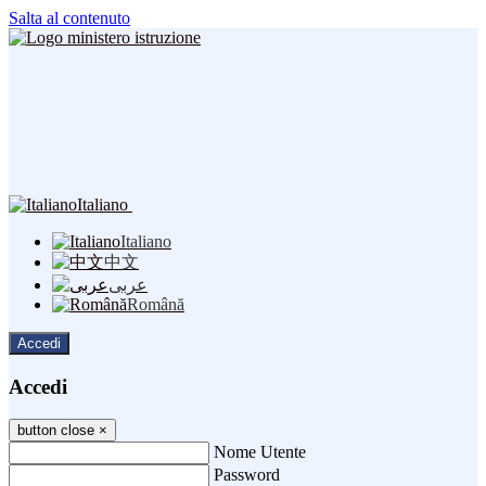
Salta al contenuto
Italiano
Italiano
中文
عربى
Română
Accedi
Accedi
button close
×
Nome Utente
Password